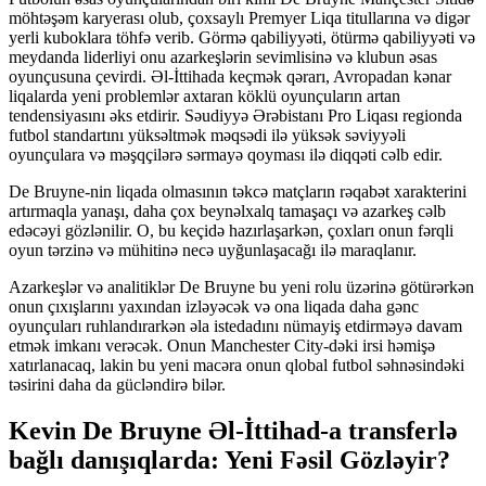
möhtəşəm karyerası olub, çoxsaylı Premyer Liqa titullarına və digər
yerli kuboklara töhfə verib. Görmə qabiliyyəti, ötürmə qabiliyyəti və
meydanda liderliyi onu azarkeşlərin sevimlisinə və klubun əsas
oyunçusuna çevirdi. Əl-İttihada keçmək qərarı, Avropadan kənar
liqalarda yeni problemlər axtaran köklü oyunçuların artan
tendensiyasını əks etdirir. Səudiyyə Ərəbistanı Pro Liqası regionda
futbol standartını yüksəltmək məqsədi ilə yüksək səviyyəli
oyunçulara və məşqçilərə sərmayə qoyması ilə diqqəti cəlb edir.
De Bruyne-nin liqada olmasının təkcə matçların rəqabət xarakterini
artırmaqla yanaşı, daha çox beynəlxalq tamaşaçı və azarkeş cəlb
edəcəyi gözlənilir. O, bu keçidə hazırlaşarkən, çoxları onun fərqli
oyun tərzinə və mühitinə necə uyğunlaşacağı ilə maraqlanır.
Azarkeşlər və analitiklər De Bruyne bu yeni rolu üzərinə götürərkən
onun çıxışlarını yaxından izləyəcək və ona liqada daha gənc
oyunçuları ruhlandırarkən əla istedadını nümayiş etdirməyə davam
etmək imkanı verəcək. Onun Manchester City-dəki irsi həmişə
xatırlanacaq, lakin bu yeni macəra onun qlobal futbol səhnəsindəki
təsirini daha da gücləndirə bilər.
Kevin De Bruyne Əl-İttihad-a transferlə
bağlı danışıqlarda: Yeni Fəsil Gözləyir?