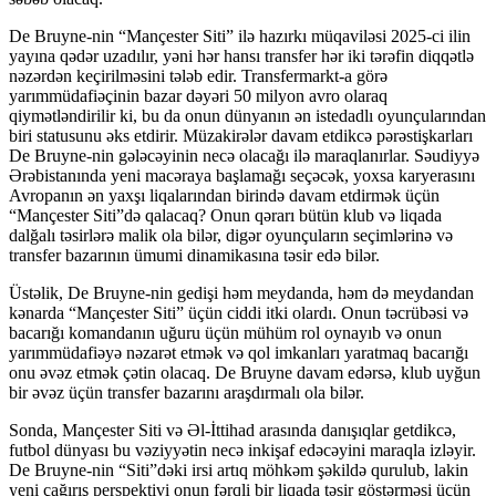
De Bruyne-nin “Mançester Siti” ilə hazırkı müqaviləsi 2025-ci ilin
yayına qədər uzadılır, yəni hər hansı transfer hər iki tərəfin diqqətlə
nəzərdən keçirilməsini tələb edir. Transfermarkt-a görə
yarımmüdafiəçinin bazar dəyəri 50 milyon avro olaraq
qiymətləndirilir ki, bu da onun dünyanın ən istedadlı oyunçularından
biri statusunu əks etdirir. Müzakirələr davam etdikcə pərəstişkarları
De Bruyne-nin gələcəyinin necə olacağı ilə maraqlanırlar. Səudiyyə
Ərəbistanında yeni macəraya başlamağı seçəcək, yoxsa karyerasını
Avropanın ən yaxşı liqalarından birində davam etdirmək üçün
“Mançester Siti”də qalacaq? Onun qərarı bütün klub və liqada
dalğalı təsirlərə malik ola bilər, digər oyunçuların seçimlərinə və
transfer bazarının ümumi dinamikasına təsir edə bilər.
Üstəlik, De Bruyne-nin gedişi həm meydanda, həm də meydandan
kənarda “Mançester Siti” üçün ciddi itki olardı. Onun təcrübəsi və
bacarığı komandanın uğuru üçün mühüm rol oynayıb və onun
yarımmüdafiəyə nəzarət etmək və qol imkanları yaratmaq bacarığı
onu əvəz etmək çətin olacaq. De Bruyne davam edərsə, klub uyğun
bir əvəz üçün transfer bazarını araşdırmalı ola bilər.
Sonda, Mançester Siti və Əl-İttihad arasında danışıqlar getdikcə,
futbol dünyası bu vəziyyətin necə inkişaf edəcəyini maraqla izləyir.
De Bruyne-nin “Siti”dəki irsi artıq möhkəm şəkildə qurulub, lakin
yeni çağırış perspektivi onun fərqli bir liqada təsir göstərməsi üçün