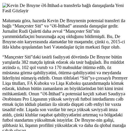
Məlumata görə, hazırda Kevin De Bruynenin potensial transferi ilə
bağlı “Mançester Siti” və “Əl-İttihad” arasında danışıqlar gedir.
Jurnalist Rudi Qaletti daha əvvəl “Mançester Siti”nin
yarımmüdafiəçini buraxmağa açıq olduğunu bildirmişdi. Bu, De
Bruyne-nin karyerasında əlamətdar bir məqamdır, çünki o, 2015-ci
ildə kluba qoşulandan bəri Vətəndaşlar üçün mərkəzi fiqur olub.
“Mançester Siti”dəki təsirli fəaliyyəti dövründə De Bruyne bütün
yarışlarda 382 matçda iştirak edərək əla təsir bağışladı. Bu müddət
ərzində o, 102 qol vurub və 170 məhsuldar ötürmə edib, öz
müstəsna görmə qabiliyyətini, ötürmə qabiliyyətini və meydanda
liderliyini nümayiş etdirib. Onun töhfələri “Siti”yə çoxsaylı Premyer
Liqa titulları, FA Kuboku və Liqa Kuboku qazandırmaqda kömək
edərək, klubun bütün zamanların ən böyüklərindən biri kimi irsini
möhkəmlətdi. Onun “Əl-İttihad”a potensial keçidi xəbəri Səudiyyə
Ərəbistanı Pro Liqasının yüksək səviyyəli futbol istedadlarını cəlb
etmək üçün iddialı planları ilə sürətlə diqqəti cəlb etdiyi bir vaxta
təsadüf edir. Liqada son vaxtlar bir neçə yüksək səviyyəli imza
atıldı, çünki klublar rəqabət qabiliyyətlərini artırmaq və bölgədəki
futbol standartını yüksəltmək istəyirlər. De Bruyne-nin gəlişi,
şübhəsiz ki, liqanın profilini yüksəldəcək və daha da qlobal marağa
səbəb olacaq.