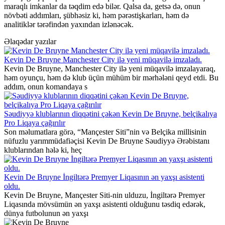
maraqlı imkanlar da təqdim edə bilər. Qalsa da, getsə də, onun
növbəti addımları, şübhəsiz ki, həm pərəstişkarları, həm də
analitiklər tərəfindən yaxından izlənəcək.
Əlaqədar yazılar
Kevin De Bruyne Manchester City ilə yeni müqavilə imzaladı.
Kevin De Bruyne, Manchester City ilə yeni müqavilə imzalayaraq,
həm oyunçu, həm də klub üçün mühüm bir mərhələni qeyd etdi. Bu
addım, onun komandaya s
Səudiyyə klublarının diqqətini çəkən Kevin De Bruyne, belçikalıya
Pro Liqaya çağırılır
Son məlumatlara görə, “Mançester Siti”nin və Belçika millisinin
nüfuzlu yarımmüdafiəçisi Kevin De Bruyne Səudiyyə Ərəbistanı
klublarından hələ ki, heç
Kevin De Bruyne İngiltərə Premyer Liqasının ən yaxşı asistenti
oldu.
Kevin De Bruyne, Mançester Siti-nin ulduzu, İngiltərə Premyer
Liqasında mövsümün ən yaxşı asistenti olduğunu təsdiq edərək,
dünya futbolunun ən yaxşı