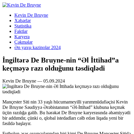
Kevin De Bruyne
Xəbərlər
Statistika
Faktlar
Karyera
Çəkmələr
Ən yaxşı kazinolar 2024
İngiltərə De Bruyne-nin “Əl İttihad”a
keçməyə razı olduğunu təsdiqlədi
Kevin De Bruyne — 05.09.2024
Mançester Siti nin 33 yaşlı hücumameyilli yarımmüdafiəçisi Kevin
De Bruyne Səudiyyə Ərəbistanının “Əl-İttihad” klubuna keçmək
üçün razılığa gəlib. Bu hərəkət De Bruyne karyerasında əhəmiyyətli
bir addımdır, çünki o, qlobal istedadları cəlb edən liqada yeni bir
fəsildə başlayır.
Futbolun əsas oyunçularından biri kimi De Bruyne Mançester Sitidə