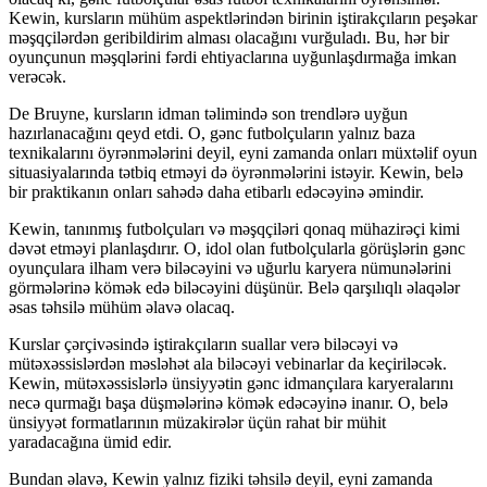
Kewin, kursların mühüm aspektlərindən birinin iştirakçıların peşəkar
məşqçilərdən geribildirim alması olacağını vurğuladı. Bu, hər bir
oyunçunun məşqlərini fərdi ehtiyaclarına uyğunlaşdırmağa imkan
verəcək.
De Bruyne, kursların idman təlimində son trendlərə uyğun
hazırlanacağını qeyd etdi. O, gənc futbolçuların yalnız baza
texnikalarını öyrənmələrini deyil, eyni zamanda onları müxtəlif oyun
situasiyalarında tətbiq etməyi də öyrənmələrini istəyir. Kewin, belə
bir praktikanın onları sahədə daha etibarlı edəcəyinə əmindir.
Kewin, tanınmış futbolçuları və məşqçiləri qonaq mühazirəçi kimi
dəvət etməyi planlaşdırır. O, idol olan futbolçularla görüşlərin gənc
oyunçulara ilham verə biləcəyini və uğurlu karyera nümunələrini
görmələrinə kömək edə biləcəyini düşünür. Belə qarşılıqlı əlaqələr
əsas təhsilə mühüm əlavə olacaq.
Kurslar çərçivəsində iştirakçıların suallar verə biləcəyi və
mütəxəssislərdən məsləhət ala biləcəyi vebinarlar da keçiriləcək.
Kewin, mütəxəssislərlə ünsiyyətin gənc idmançılara karyeralarını
necə qurmağı başa düşmələrinə kömək edəcəyinə inanır. O, belə
ünsiyyət formatlarının müzakirələr üçün rahat bir mühit
yaradacağına ümid edir.
Bundan əlavə, Kewin yalnız fiziki təhsilə deyil, eyni zamanda