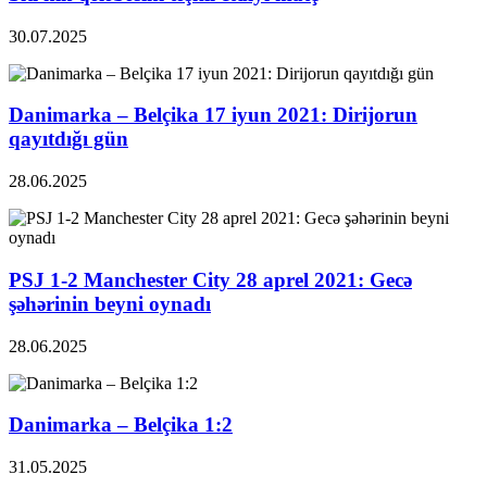
30.07.2025
Danimarka – Belçika 17 iyun 2021: Dirijorun
qayıtdığı gün
28.06.2025
PSJ 1-2 Manchester City 28 aprel 2021: Gecə
şəhərinin beyni oynadı
28.06.2025
Danimarka – Belçika 1:2
31.05.2025