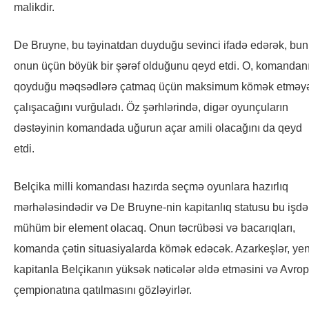
malikdir.
De Bruyne, bu təyinatdan duyduğu sevinci ifadə edərək, bu
onun üçün böyük bir şərəf olduğunu qeyd etdi. O, komandan
qoyduğu məqsədlərə çatmaq üçün maksimum kömək etməy
çalışacağını vurğuladı. Öz şərhlərində, digər oyunçuların
dəstəyinin komandada uğurun açar amili olacağını da qeyd
etdi.
Belçika milli komandası hazırda seçmə oyunlara hazırlıq
mərhələsindədir və De Bruyne-nin kapitanlıq statusu bu işdə
mühüm bir element olacaq. Onun təcrübəsi və bacarıqları,
komanda çətin situasiyalarda kömək edəcək. Azarkeşlər, yen
kapitanla Belçikanın yüksək nəticələr əldə etməsini və Avro
çempionatına qatılmasını gözləyirlər.