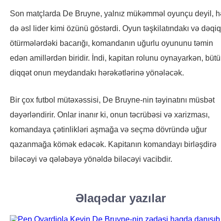
Son matçlarda De Bruyne, yalnız mükəmməl oyunçu deyil, 
də əsl lider kimi özünü göstərdi. Oyun təşkilatındakı və dəqiq
ötürmələrdəki bacarığı, komandanın uğurlu oyununu təmin
edən amillərdən biridir. İndi, kapitan rolunu oynayarkən, büt
diqqət onun meydandakı hərəkətlərinə yönələcək.
Bir çox futbol mütəxəssisi, De Bruyne-nin təyinatını müsbət
dəyərləndirir. Onlar inanır ki, onun təcrübəsi və xarizması,
komandaya çətinlikləri aşmağa və seçmə dövründə uğur
qazanmağa kömək edəcək. Kapitanın komandayı birləşdirə
biləcəyi və qələbəyə yönəldə biləcəyi vacibdir.
Əlaqədar yazılar