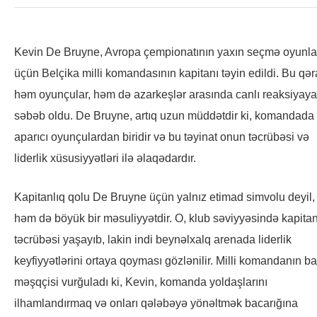
Kevin De Bruyne, Avropa çempionatının yaxın seçmə oyunla
üçün Belçika milli komandasının kapitanı təyin edildi. Bu qər
həm oyunçular, həm də azarkeşlər arasında canlı reaksiyaya
səbəb oldu. De Bruyne, artıq uzun müddətdir ki, komandada
aparıcı oyunçulardan biridir və bu təyinat onun təcrübəsi və
liderlik xüsusiyyətləri ilə əlaqədardır.
Kapitanlıq qolu De Bruyne üçün yalnız etimad simvolu deyil,
həm də böyük bir məsuliyyətdir. O, klub səviyyəsində kapitan
təcrübəsi yaşayıb, lakin indi beynəlxalq arenada liderlik
keyfiyyətlərini ortaya qoyması gözlənilir. Milli komandanın b
məşqçisi vurğuladı ki, Kevin, komanda yoldaşlarını
ilhamlandırmaq və onları qələbəyə yönəltmək bacarığına